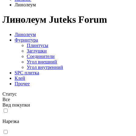
Линолеум
Линолеум Juteks Forum
Линолеум
Фурнитура
Плинтусы
Заглушки
Соединители
Угол внешний
Угол внутренний
SPC плитка
Клей
Прочее
Статус
Все
Вид покупки
Нарезка