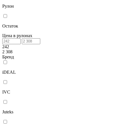
Рулон
Остаток
Цена в рулонах
242
2 308
Бренд
iDEAL
IVC
Juteks