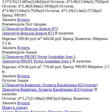
3.5*3.91(13.685м2)-6842руб
Остаток:
4*3.96(15.84м2)-7920руб
Остаток:
4*2.46(9.84м2)-3936руб
Остаток:
4*3.96(15.84м2)-7920руб
Остаток:
4*3.10(12.4м2)-5720руб
Бренд:
PROFI
Заказать
Купить
Рекомендуем
Хит продаж
Линолеум Версаль Беркле 873
В наличии
2
Нарезка:
599.00 руб./м
649.00 руб.
Бренд:
Комитекс
Ширина:
3.5 м.
Заказать
Купить
Рекомендуем
Акция
Линолеум PROFI Vector Australian Ares 1
В наличии
2
Нарезка:
479.00 руб./м
779.00 руб.
Бренд:
PROFI
Ширина:
2.5
м.
Заказать
Купить
Остаток
Акция
Линолеум Комитекс Атланта Касабланка 821(отаток)
В
наличии
Остаток:
4*5.27(21.08м2)-9087руб
Бренд:
Комитекс
Заказать
Купить
Назад к списку
Акции
Новости
Контакты
Проекты
Политика