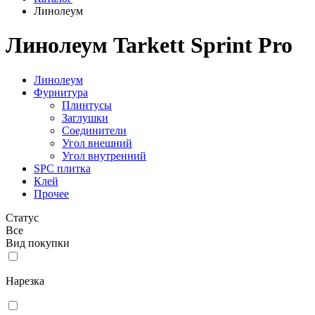
Линолеум
Линолеум Tarkett Sprint Pro
Линолеум
Фурнитура
Плинтусы
Заглушки
Соединители
Угол внешний
Угол внутренний
SPC плитка
Клей
Прочее
Статус
Все
Вид покупки
Нарезка