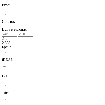
Рулон
Остаток
Цена в рулонах
242
2 308
Бренд
iDEAL
IVC
Juteks