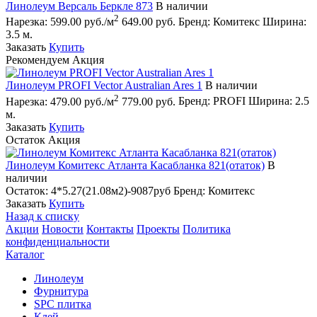
Линолеум Версаль Беркле 873
В наличии
2
Нарезка:
599.00 руб./м
649.00 руб.
Бренд:
Комитекс
Ширина:
3.5 м.
Заказать
Купить
Рекомендуем
Акция
Линолеум PROFI Vector Australian Ares 1
В наличии
2
Нарезка:
479.00 руб./м
779.00 руб.
Бренд:
PROFI
Ширина:
2.5
м.
Заказать
Купить
Остаток
Акция
Линолеум Комитекс Атланта Касабланка 821(отаток)
В
наличии
Остаток:
4*5.27(21.08м2)-9087руб
Бренд:
Комитекс
Заказать
Купить
Назад к списку
Акции
Новости
Контакты
Проекты
Политика
конфиденциальности
Каталог
Линолеум
Фурнитура
SPC плитка
Клей