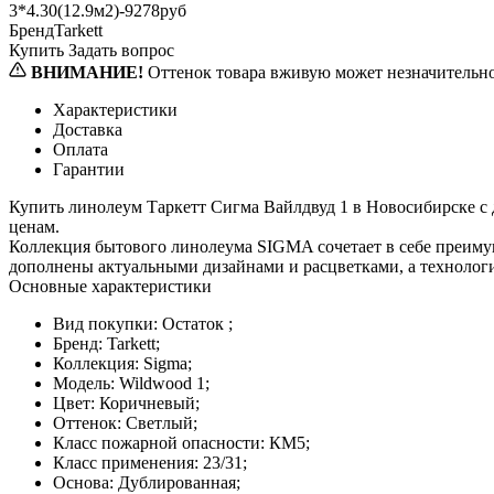
3*4.30(12.9м2)-9278руб
Бренд
Tarkett
Купить
Задать вопрос
ВНИМАНИЕ!
Оттенок товара вживую может незначительно 
Характеристики
Доставка
Оплата
Гарантии
Купить линолеум Таркетт Сигма Вайлдвуд 1 в Новосибирске с
ценам.
Коллекция бытового линолеума SIGMA сочетает в себе преиму
дополнены актуальными дизайнами и расцветками, а технологи
Основные характеристики
Вид покупки:
Остаток ;
Бренд:
Tarkett;
Коллекция:
Sigma;
Модель:
Wildwood 1;
Цвет:
Коричневый;
Оттенок:
Светлый;
Класс пожарной опасности:
КМ5;
Класс применения:
23/31;
Основа:
Дублированная;