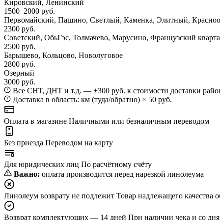
Кировский, Ленинский
1500–2000 руб.
Первомайский, Пашино, Светлый, Каменка, Элитный, Красно
2300 руб.
Советский, ОбьГэс, Толмачево, Марусино, Французский кварт
2500 руб.
Барышево, Кольцово, Новолуговое
2800 руб.
Озерный
3000 руб.
Все СНТ, ДНТ и т.д. — +300 руб. к стоимости доставки райо
Доставка в область: км (туда/обратно) × 50 руб.
Оплата в магазине
Наличными или безналичным переводом
Без приезда
Переводом на карту
Для юридических лиц
По расчётному счёту
Важно:
оплата производится перед нарезкой линолеума
Линолеум возврату не подлежит
Товар надлежащего качества о
Возврат комплектующих — 14 дней
При наличии чека и со дн