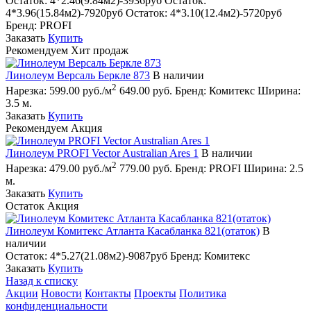
Остаток:
4*2.46(9.84м2)-3936руб
Остаток:
4*3.96(15.84м2)-7920руб
Остаток:
4*3.10(12.4м2)-5720руб
Бренд:
PROFI
Заказать
Купить
Рекомендуем
Хит продаж
Линолеум Версаль Беркле 873
В наличии
2
Нарезка:
599.00 руб./м
649.00 руб.
Бренд:
Комитекс
Ширина:
3.5 м.
Заказать
Купить
Рекомендуем
Акция
Линолеум PROFI Vector Australian Ares 1
В наличии
2
Нарезка:
479.00 руб./м
779.00 руб.
Бренд:
PROFI
Ширина:
2.5
м.
Заказать
Купить
Остаток
Акция
Линолеум Комитекс Атланта Касабланка 821(отаток)
В
наличии
Остаток:
4*5.27(21.08м2)-9087руб
Бренд:
Комитекс
Заказать
Купить
Назад к списку
Акции
Новости
Контакты
Проекты
Политика
конфиденциальности