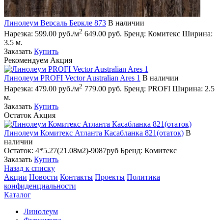
Линолеум Версаль Беркле 873
В наличии
2
Нарезка:
599.00 руб./м
649.00 руб.
Бренд:
Комитекс
Ширина:
3.5 м.
Заказать
Купить
Рекомендуем
Акция
Линолеум PROFI Vector Australian Ares 1
В наличии
2
Нарезка:
479.00 руб./м
779.00 руб.
Бренд:
PROFI
Ширина:
2.5
м.
Заказать
Купить
Остаток
Акция
Линолеум Комитекс Атланта Касабланка 821(отаток)
В
наличии
Остаток:
4*5.27(21.08м2)-9087руб
Бренд:
Комитекс
Заказать
Купить
Назад к списку
Акции
Новости
Контакты
Проекты
Политика
конфиденциальности
Каталог
Линолеум